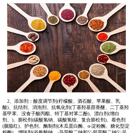
2、添加剂：酸度调节剂(柠檬酸、酒石酸、苹果酸、乳
酸)、抗结剂、消泡剂、抗氧化剂(丁基羟基茴香醚、二丁基羟
基甲苯、没食子酸丙酯、特丁基对苯二酚)、漂白剂(增白
剂、)、膨松剂(碳酸氢钠、碳酸氢铵、复合膨松剂)、着色剂
(胭脂红)、护色剂、酶制剂(木瓜蛋白酶、α-淀粉酶、糖化型淀
粉酶)、增味剂(谷氨酸钠、-鸟苷酸二钠和5’-肌苷酸二钠5’-呈