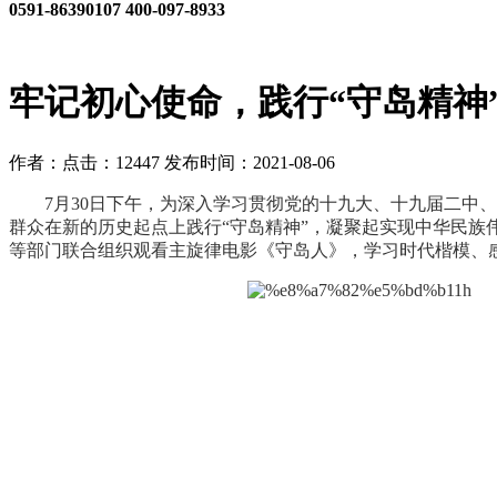
0591-86390107 400-097-8933
牢记初心使命，践行“守岛精神
作者：
点击：12447
发布时间：2021-08-06
7月30日下午，为深入学习贯彻党的十九大、十九届二中
群众在新的历史起点上践行“守岛精神”，凝聚起实现中华民
等部门联合组织观看主旋律电影《守岛人》，学习时代楷模、