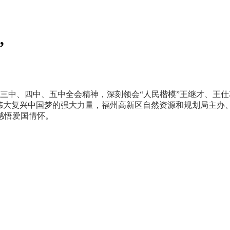
”
、三中、四中、五中全会精神，深刻领会“人民楷模”王继才、王
族伟大复兴中国梦的强大力量，福州高新区自然资源和规划局主办
感悟爱国情怀。