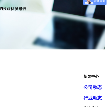
新闻中心
公司动态
行业动态