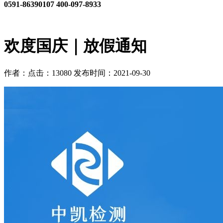
0591-86390107 400-097-8933
欢度国庆｜放假通知
作者：
点击：13080
发布时间：2021-09-30