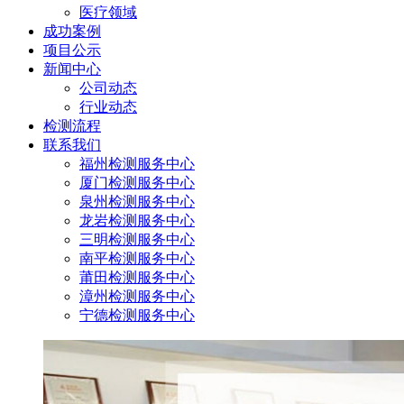
医疗领域
成功案例
项目公示
新闻中心
公司动态
行业动态
检测流程
联系我们
福州检测服务中心
厦门检测服务中心
泉州检测服务中心
龙岩检测服务中心
三明检测服务中心
南平检测服务中心
莆田检测服务中心
漳州检测服务中心
宁德检测服务中心