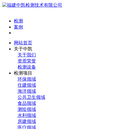
检测
案例
网站首页
关于中凯
关于我们
资质荣誉
检测设备
检测项目
环保领域
住建领域
海洋领域
公共卫生领域
食品领域
测绘领域
水利领域
房建领域
医疗领域