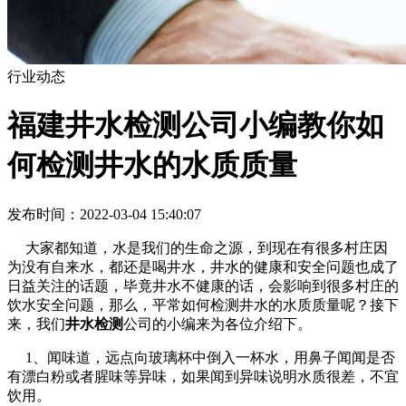
行业动态
福建井水检测公司小编教你如
何检测井水的水质质量
发布时间：2022-03-04 15:40:07
大家都知道，水是我们的生命之源，到现在有很多村庄因
为没有自来水，都还是喝井水，井水的健康和安全问题也成了
日益关注的话题，毕竟井水不健康的话，会影响到很多村庄的
饮水安全问题，那么，平常如何检测井水的水质质量呢？接下
来，我们
井水检测
公司的小编来为各位介绍下。
1、闻味道，远点向玻璃杯中倒入一杯水，用鼻子闻闻是否
有漂白粉或者腥味等异味，如果闻到异味说明水质很差，不宜
饮用。