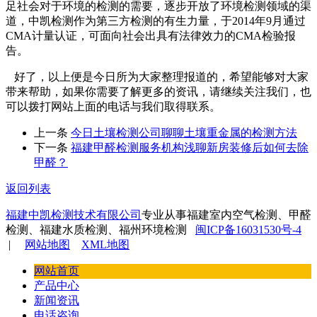
足社会对于环境的检测的需要，逐步开放了环境检测领域的渠
道，中凯检测作为第三方检测的有生力量，于2014年9月通过
CMA计量认证，可面向社会出具有法律效力的CMA检验报
告。
好了，以上便是今日所为大家整理报道的，希望能够对大家
带来帮助，如果你需要了解更多的资讯，请继续关注我们，也
可以拨打网站上面的电话与我们取得联系。
上一条
今日土壤检测公司聊聊土壤重金属的检测方法
下一条
福建甲醛检测服务机构浅聊新房装修后如何去除
甲醛？
返回列表
福建中凯检测技术有限公司
专业从事福建室内空气检测、甲醛
检测、福建水质检测、福州环境检测
闽ICP备16031530号-4
|
网站地图
XML地图
网站首页
产品中心
新闻资讯
电话咨询