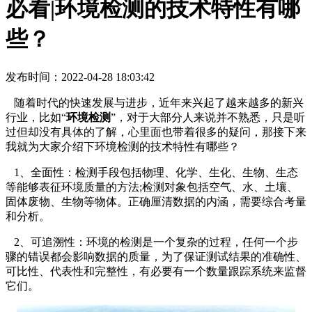
必看|环境检测的技术特性有哪
些？
发布时间：2022-04-28 18:03:42
随着时代的快速发展与进步，近年来兴起了越来越多的新兴
行业，比如“
环境检测
”，对于大部分人来说并不熟悉，只是听
过但却没有具体的了解，心里面也带着很多的疑问，那接下来
我就为大家介绍下环境检测的技术特性有哪些？
1、全面性：检测手段包括物理、化学、生化、生物、生态
等能够表征环境质量的方法;检测对象包括空气、水、土壤、
固体废物、生物等物体。正确厘清数据的内涵，需要综合考量
和分析。
2、可追溯性：环境的检测是一个复杂的过程，任何一个步
骤的错误都会影响数据的质量，为了保证测试结果的准确性、
可比性、代表性和完整性，有必要有一个数量跟踪系统来监督
它们。