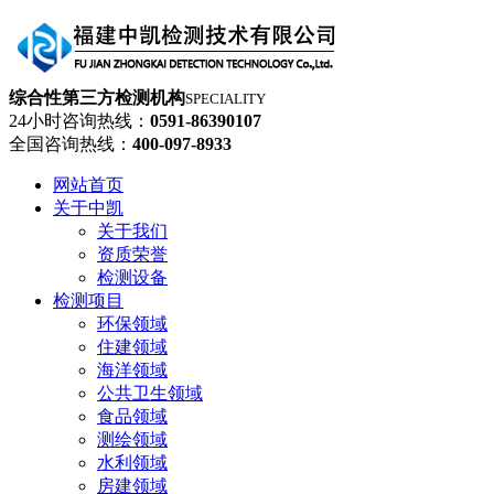
综合性第三方检测机构
SPECIALITY
24小时咨询热线：
0591-86390107
全国咨询热线：
400-097-8933
网站首页
关于中凯
关于我们
资质荣誉
检测设备
检测项目
环保领域
住建领域
海洋领域
公共卫生领域
食品领域
测绘领域
水利领域
房建领域