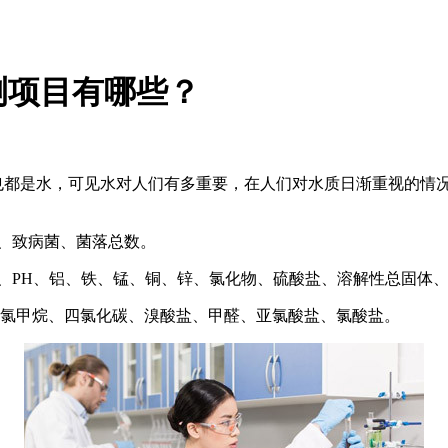
测项目有哪些？
也都是水，可见水对人们有多重要，在人们对水质日渐重视的情
、致病菌、菌落总数。
、PH、铝、铁、锰、铜、锌、氯化物、硫酸盐、溶解性总固体
三氯甲烷、四氯化碳、溴酸盐、甲醛、亚氯酸盐、氯酸盐。