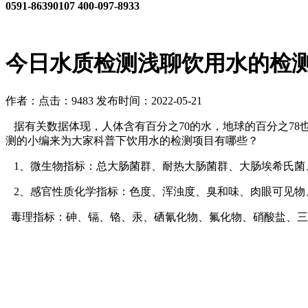
0591-86390107 400-097-8933
今日水质检测浅聊饮用水的检
作者：
点击：9483
发布时间：2022-05-21
据有关数据体现，人体含有百分之70的水，地球的百分之78
测的小编来为大家科普下饮用水的检测项目有哪些？
1、微生物指标：总大肠菌群、耐热大肠菌群、大肠埃希氏菌
2、感官性质化学指标：色度、浑浊度、臭和味、肉眼可见物
毒理指标：砷、镉、铬、汞、硒氰化物、氟化物、硝酸盐、