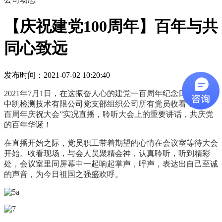
【庆祝建党100周年】百年与共
同心致远
发布时间：2021-07-02 10:20:40
2021年7月1日，在这振奋人心的建党一百周年纪念日里，福建
中凯检测技术有限公司党支部组织公司所有党员收看“建党一
百周年庆祝大会”实况直播，聆听大会上的重要讲话，共庆党
的百年华诞！
在直播开始之际，党员职工带着期望的心情在会议室等待大会
开始。收看现场，与会人员聚精会神，认真聆听，听到精彩
处，会议室里同屏幕中一起响起掌声，呼声，表达出自己至诚
的声音，为今日祖国之强盛欢呼。