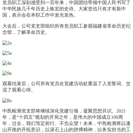
党员职工深刻感受到一百年来，中国团结带领中国人民书写了
中华民族几千年历史上恢宏的史诗。大家坚信只有才有新中
国，表示会在本职工作中发光发热。
大会后，公司党支部组织所有党员职工参观福建省革命历史纪
念馆，了解革命历史。
观看结束后，公司所有党员在党建活动处重温了入党誓词、交
流了观看心得。
中凯检测党支部将继续深化党建引领，凝聚思想共识。2021
年，是“十四五”规划的开局之年，是伟大的中国成立100周
年，过去，我们笃定前行、不负众望！未来，中凯检测将以逢
山开路的开拓意识，以滚石上山的拼搏精神，以务实担当的工