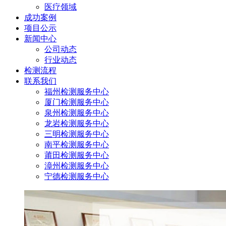
医疗领域
成功案例
项目公示
新闻中心
公司动态
行业动态
检测流程
联系我们
福州检测服务中心
厦门检测服务中心
泉州检测服务中心
龙岩检测服务中心
三明检测服务中心
南平检测服务中心
莆田检测服务中心
漳州检测服务中心
宁德检测服务中心