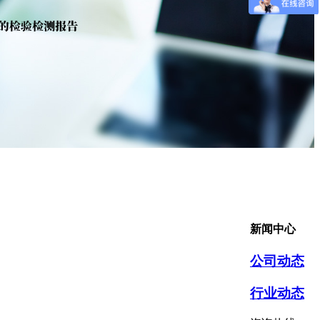
新闻中心
公司动态
行业动态