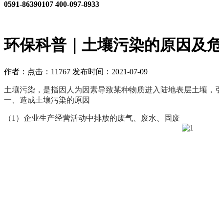
0591-86390107 400-097-8933
环保科普｜土壤污染的原因及
作者：
点击：11767
发布时间：2021-07-09
土壤污染，是指因人为因素导致某种物质进入陆地表层土壤，
一、造成土壤污染的原因
（1）企业生产经营活动中排放的废气、废水、固废